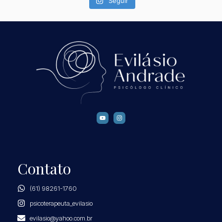
Seguir
Contato
(61) 98261-1760
psicoterapeuta_evilasio
evilasio@yahoo.com.br