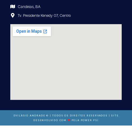
Candeias, BA
Tv. Presidente Kenedy 07, Centro
EVILÁSIO ANDRADE © | TODOS OS DIREITOS RESERVADOS | SITE
DESENVOLVIDO COM
PELA POWER PSI